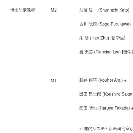
博士前期課程
M2
加藤 駿一 (Shunnichi Kato)
古川 聡悟 (Sogo Furukawa)
朱 晗 (Han Zhu) [留学生]
呂 天笑 (Tianxiao Lyu) [留学
新井 康平 (Kouhei Arai) ※
M1
坂田 昂士郎 (Koushiro Sakata
髙田 晴也 (Haruya Takada) 
※: 知的システム計画研究室