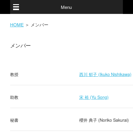
Menu
HOME
＞ メンバー
メンバー
教授
西川 郁子 (Ikuko Nishikawa)
助教
宋 裕 (Yu Song)
秘書
櫻井 典子 (Noriko Sakurai)